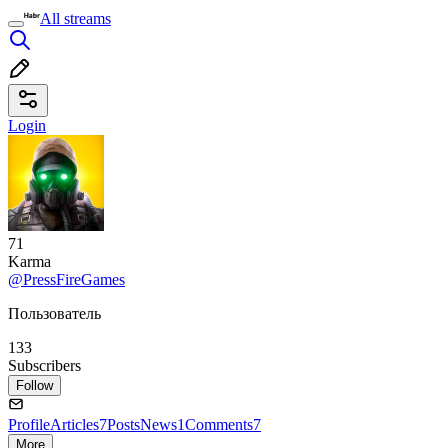
All streams
Login
71
Karma
@PressFireGames
Пользователь
133
Subscribers
Follow
Profile
Articles
7
Posts
News
1
Comments
7
More