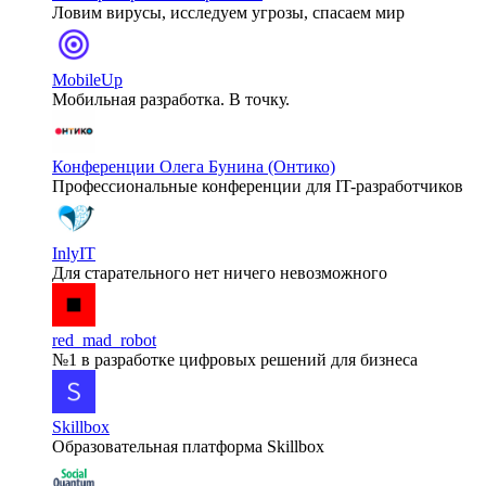
Ловим вирусы, исследуем угрозы, спасаем мир
MobileUp
Мобильная разработка. В точку.
Конференции Олега Бунина (Онтико)
Профессиональные конференции для IT-разработчиков
InlyIT
Для старательного нет ничего невозможного
red_mad_robot
№1 в разработке цифровых решений для бизнеса
Skillbox
Образовательная платформа Skillbox