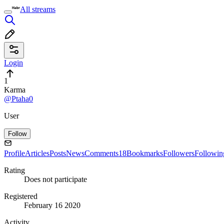
All streams
Login
1
Karma
@Ptaha0
User
Follow
Profile
Articles
Posts
News
Comments
18
Bookmarks
Followers
Followin
Rating
Does not participate
Registered
February 16 2020
Activity