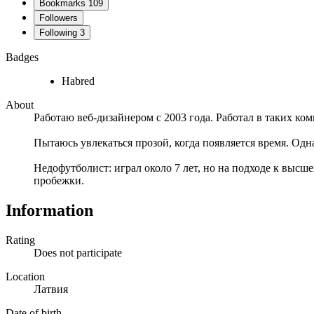
Bookmarks
109
Followers
Following
3
Badges
Habred
About
Работаю веб-дизайнером с 2003 года. Работал в таких ко
Пытаюсь увлекаться прозой, когда появляется время. Одна
Недофутболист: играл около 7 лет, но на подходе к высш
пробежки.
Information
Rating
Does not participate
Location
Латвия
Date of birth