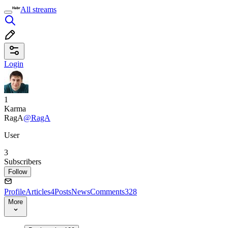
All streams
Login
1
Karma
RagA
@RagA
User
3
Subscribers
Follow
Profile
Articles
4
Posts
News
Comments
328
More