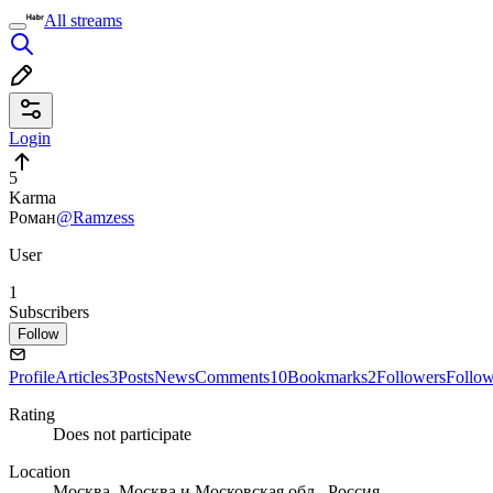
All streams
Login
5
Karma
Роман
@Ramzess
User
1
Subscribers
Follow
Profile
Articles
3
Posts
News
Comments
10
Bookmarks
2
Followers
Follo
Rating
Does not participate
Location
Москва, Москва и Московская обл., Россия