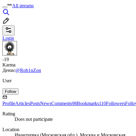
All streams
Login
-19
Karma
Денис
@Rob1nZon
User
Follow
Profile
Articles
Posts
News
Comments
98
Bookmarks
110
Followers
Foll
Rating
Does not participate
Location
Ивантеевка (Московская обл.), Москва и Московская