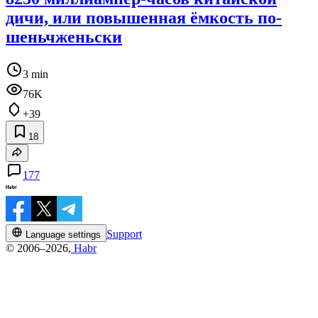
дичи, или повышенная ёмкость по-
шеньчженьски
3 min
76K
+39
18
177
Support
Language settings
© 2006–2026,
Habr