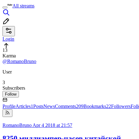
All streams
Login
13
Karma
@RomanoBruno
User
3
Subscribers
Follow
Profile
Articles
1
Posts
News
Comments
209
Bookmarks
22
Followers
Fol
RomanoBruno
Apr 4 2018 at 21:57
8250 миллиампер-часов китайской