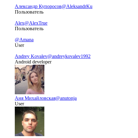
Александр Купоросов
@AleksandrKu
Пользователь
Alex
@AlexTrue
Пользователь
@Amana
User
Andrey Kovalev
@andreykovalev1992
Android developer
Аня Михайловская
@anutonja
User