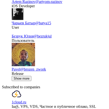
Artem Razinov
@artyom-razinov
iOS Developer
Чарыев Батыр
@batya15
User
Безрук Юлия
@bezrukjul
Пользователь
Pavel
@brozen_zwork
Release
Show more
Subscribed to companies
1cloud.ru
IaaS, VPS, VDS, Частное и публичное облако, SSL