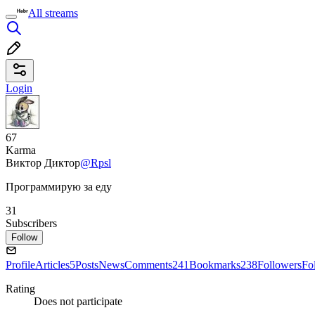
All streams
Login
67
Karma
Виктор Диктор
@Rpsl
Программирую за еду
31
Subscribers
Follow
Profile
Articles
5
Posts
News
Comments
241
Bookmarks
238
Followers
Fo
Rating
Does not participate