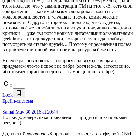
(проектов) от 10% (IT-специальностей) от 10% (ВУЗов). Да и
то, я полагаю, что у администрации ТМ на этот счёт есть свои
соображения — каким образом фильтровать контент,
модерировать доступ и улучшать прочие коммерческие
показатели. С другой стороны, я полагаю, что студенты,
которые всё же «пробились на арену» и получили свою долю
критики — уже являются новыми читателями/пользователями
geektimes + их однокурсники, которые нет-нет да и зайдут
посмотреть на статью друзей… Поэтому определённая польза
в привлечении новой аудитории на ресурс всё же есть.
Но ещё раз повторюсь — попросят на выход с вещами,
придумаем что-то новое вне хабра (хотя и жаль, естественно,
ибо комментарии экспертов — самое ценное в хабре)…
0
Look
Брейн-система
Samal
May 30 2016 at 20:44
Вот ведь, холера, явка провалена — придётся искать новый
ресурс. :(
Да, «некий
креативный
препод» — это я, зав. кафедрой ЭВМ