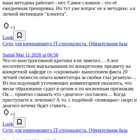
ваша методика работает - нет. Самое сложное - это её
ежедневная тренировка. Но тут уже вопрос не к методике, а к
личной мотивации "клиента".
+1
Look
Сети для начинающего IT-специалиста. Обязательная база
Samal
Mar 11 2020 at 06:56
Что-то конструктивной критики я не заметил… А вот
несоответствие высказывания по конкретному предмету на
конкретной кафедре со «скромным» вынесением факта 20
летней свежести опыта коментатора за скобки глаз резануло…
Из последующий уточняющих комментариев оказалось, что
месье образование судит в целом и по косвенным признакам.
Ок… приятно слышать что «диагноз» поставлен… Когда
приступаете к лечению? А то, с подобной «помощью» скоро и
диагноз нечему будет ставить…
+1
Look
Сети для начинающего IT-специалиста. Обязательная база