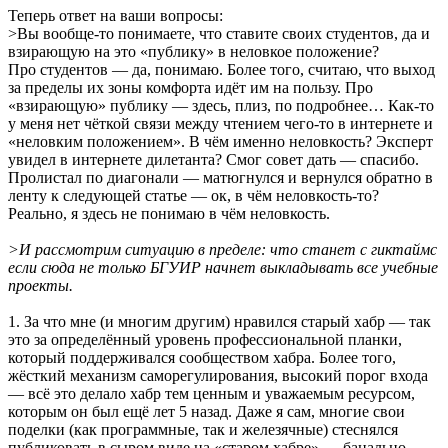
Теперь ответ на ваши вопросы:
>Вы вообще-то понимаете, что ставите своих студентов, да и
взирающую на это «публику» в неловкое положение?
Про студентов — да, понимаю. Более того, считаю, что выход
за пределы их зоны комфорта идёт им на пользу. Про
«взирающую» публику — здесь, плиз, по подробнее… Как-то
у меня нет чёткой связи между чтением чего-то в интернете и
«неловким положением». В чём именно неловкость? Эксперт
увидел в интернете дилетанта? Смог совет дать — спасибо.
Пролистал по диагонали — матюгнулся и вернулся обратно в
ленту к следующей статье — ок, в чём неловкость-то?
Реально, я здесь не понимаю в чём неловкость.
>И рассмотрим ситуацию в пределе: что станет с гиктаймс
если сюда не только БГУИР начнет выкладывать все учебные
проекты.
1. За что мне (и многим другим) нравился старый хабр — так
это за определённый уровень профессиональной планки,
который поддерживался сообществом хабра. Более того,
жёсткий механизм саморегулирования, высокий порог входа
— всё это делало хабр тем ценным и уважаемым ресурсом,
которым он был ещё лет 5 назад. Даже я сам, многие свои
поделки (как программные, так и железячные) стеснялся
публиковать в сыром виде на «старом хабре» — банально