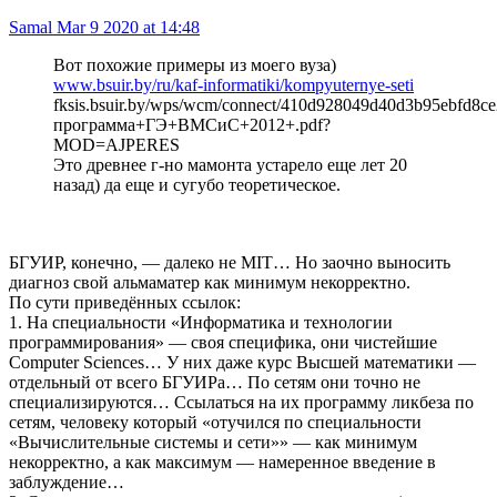
Samal
Mar 9 2020 at 14:48
Вот похожие примеры из моего вуза)
www.bsuir.by/ru/kaf-informatiki/kompyuternye-seti
fksis.bsuir.by/wps/wcm/connect/410d928049d40d3b95ebfd8c
программа+ГЭ+ВМСиС+2012+.pdf?
MOD=AJPERES
Это древнее г-но мамонта устарело еще лет 20
назад) да еще и сугубо теоретическое.
БГУИР, конечно, — далеко не MIT… Но заочно выносить
диагноз свой альмаматер как минимум некорректно.
По сути приведённых ссылок:
1. На специальности «Информатика и технологии
программирования» — своя специфика, они чистейшие
Computer Sciences… У них даже курс Высшей математики —
отдельный от всего БГУИРа… По сетям они точно не
специализируются… Ссылаться на их программу ликбеза по
сетям, человеку который «отучился по специальности
«Вычислительные системы и сети»» — как минимум
некорректно, а как максимум — намеренное введение в
заблуждение…