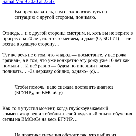
Samal
Mar 9 2020 at 22:47
Вы преподаватель, вам сложно взглянуть на
ситуацию с другой стороны, понимаю.
Отнюдь… и с другой стороны смотрим, и, хоть вы не верите в
прогресс за 20 лет, но что-то меняем, и даже (О, БОГИ!) — не
всегда в худшую сторону…
Тут же речь не о том, что «народ — посмотрите, у вас рожа
грязная», а в том, что уже конкретно эту рожу уже 10 лет как
помыли… И всё равно — будем по инерции грязью
поливать… «За державу обидно, однако» (с)…
Чтобы помочь, надо сначала поставить диагноз
(БГУИРу, не ВМСиСу)
Как-то я упустил момент, когда глубокоуважаемый
комментатор решил обобщить свой «удачный опыт» обучения
сетям на ВМСиСе на весь БГУИР…
На практике ситуация обстоит так, что выйдя из