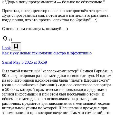
>"Дудь в попу программистам — больше не обязательно."
Прочитал, интерпретатор невольно воспроизвёл что делает
Дудь с программистами, потом долго пытался это развидеть,
когда понял, что это просто "опечатка по Фрейду"... :)
С остальным соглашусь, пожалуй... :)
+1
Look
Как я учу новые технологии быстро и эффективно
Samal
May 5 2025 at 05:59
Был такой известный "человек-компьютер" Самвел Гарибян, в
90-х - адаптировал разные методики в свою единую. И одним
из его источников вдохновения была "память Шершевского"
(если не ошибаюсь в фамилии) - одного советского репортёра
в 50-60-х, который практически не пользовался средствами
записи информации и при этом был необычайно точен. В
общем, его метод как раз основывался на размещении
различных предметов для запоминания в ментальной модели
виртуальной улицы по которой Шершевский проходил при
запоминании и при воспроизведении. Так что сомнений, что