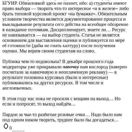
БГУИР. Обязаловкой здесь не пахнет, ибо: а) студенты имеют
право выбора — творить что-то интересное «и в железе» либо
брать типовой курсовой проект «на бумажке». Обязательным
условием творчества является документирование процесса и
выкладывание результата сего действа на всеобщее обозрение
в назидание потомкам. Дисциплинирует, знаете ли… Ресурс
не навязывается — на выбор студента. Статья не является
основанием для выставления оценки и публикуется по мере
её готовности (дабы не гнать халтуру) после получения
оценки. Мы верим своим студентам на слово.
Публика чем-то недовольна? В декабре прошлого года
модераторы уже прикрывали
лавочку
нам кислород (наверно
посчитали за навязчивую и неоплаченную рекламу) — в
результате половина курсовых (были и интересные)
публиковались на других ресурсах. В том числе и
англоязычных.
В этом году нас пока не просили с вещами на выход… Но
если и попросят, то выход найдём…
Пардон за чьи-то разбитые розовые очки… Надо было нам
под одним ником творить, труднее было бы догадаться…
0