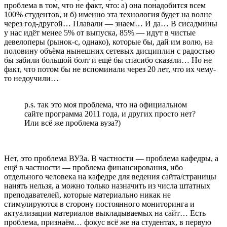
проблема в том, что не факт, что: а) она понадобится всем
100% студентов, и б) именно эта технология будет на волне
через год-другой… Плавали — знаем… И да… В сисадмины
у нас идёт менее 5% от выпуска, 85% — идут в чистые
девелоперы (рынок-с, однако), которые бы, дай им волю, на
половину объёма нынешних сетевых дисциплин с радостью
бы забили большой болт и ещё бы спасибо сказали… Но не
факт, что потом бы не вспоминали через 20 лет, что их чему-
то недоучили…
p.s. так это моя проблема, что на официальном
сайте программа 2011 года, и других просто нет?
Или всё же проблема вуза?)
Нет, это проблема ВУЗа. В частности — проблема кафедры, а
ещё в частности — проблема финансирования, ибо
отдельного человека на кафедре для ведения сайта/страницы
нанять нельзя, а можно только назначить из числа штатных
преподавателей, которые материально никак не
стимулируются в сторону постоянного мониторинга и
актуализации материалов выкладываемых на сайт… Есть
проблема, признаём… фокус всё же на студентах, в первую