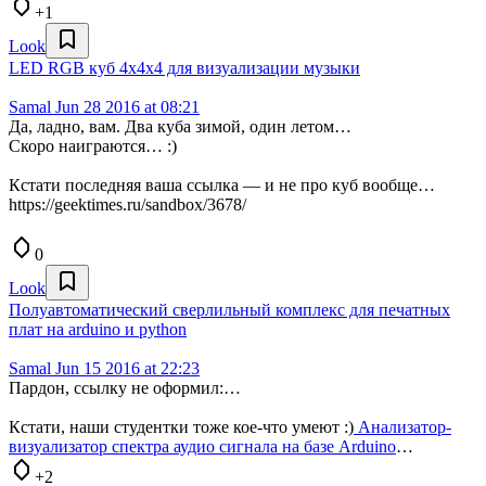
+1
Look
LED RGB куб 4x4x4 для визуализации музыки
Samal
Jun 28 2016 at 08:21
Да, ладно, вам. Два куба зимой, один летом…
Скоро наиграются… :)
Кстати последняя ваша ссылка — и не про куб вообще…
https://geektimes.ru/sandbox/3678/
0
Look
Полуавтоматический сверлильный комплекс для печатных
плат на arduino и python
Samal
Jun 15 2016 at 22:23
Пардон, ссылку не оформил:…
Кстати, наши студентки тоже кое-что умеют :)
Анализатор-
визуализатор спектра аудио сигнала на базе Arduino
…
+2