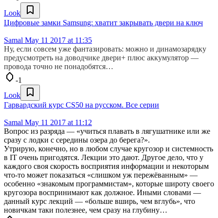
Look
Цифровые замки Samsung: хватит закрывать двери на ключ
Samal
May 11 2017 at 11:35
Ну, если совсем уже фантазировать: можно и динамозарядку
предусмотреть на доводчике двери+ плюс аккумулятор —
провода точно не понадобятся…
-1
Look
Гарвардский курс CS50 на русском. Все серии
Samal
May 11 2017 at 11:12
Вопрос из разряда — «учиться плавать в лягушатнике или же
сразу с лодки с середины озера до берега?».
Утрирую, конечно, но в любом случае кругозор и системность
в IT очень пригодятся. Лекции это дают. Другое дело, что у
каждого своя скорость восприятия информации и некоторым
что-то может показаться «слишком уж пережёванным» —
особенно «знакомым программистам», которые широту своего
кругозора воспринимают как должное. Иными словами —
данный курс лекций — «больше вширь, чем вглубь», что
новичкам таки полезнее, чем сразу на глубину…