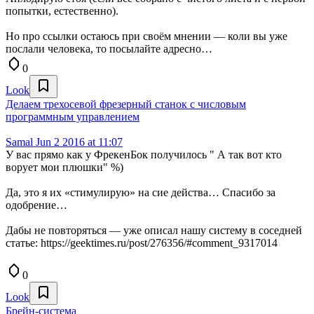
попытки, естественно).
Но про ссылки остаюсь при своём мнении — коли вы уже
послали человека, то посылайте адресно…
0
Look
Делаем трехосевой фрезерный станок с числовым
программным управлением
Samal
Jun 2 2016 at 11:07
У вас прямо как у ФрекенБок получилось " А так вот кто
ворует мои плюшки" %)
Да, это я их «стимулирую» на сие действа… Спасибо за
одобрение…
Дабы не повторяться — уже описал нашу систему в соседней
статье: https://geektimes.ru/post/276356/#comment_9317014
0
Look
Брейн-система