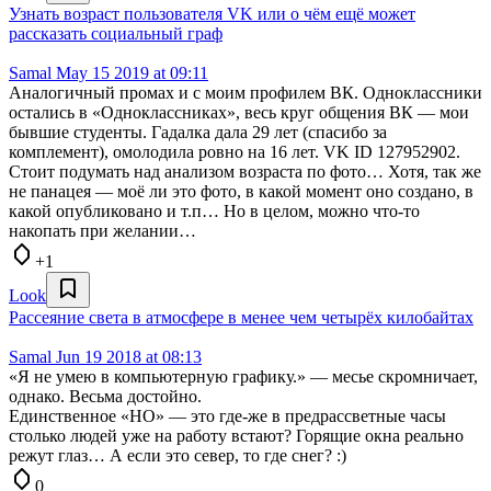
Узнать возраст пользователя VK или о чём ещё может
рассказать социальный граф
Samal
May 15 2019 at 09:11
Аналогичный промах и с моим профилем ВК. Одноклассники
остались в «Одноклассниках», весь круг общения ВК — мои
бывшие студенты. Гадалка дала 29 лет (спасибо за
комплемент), омолодила ровно на 16 лет. VK ID 127952902.
Стоит подумать над анализом возраста по фото… Хотя, так же
не панацея — моё ли это фото, в какой момент оно создано, в
какой опубликовано и т.п… Но в целом, можно что-то
накопать при желании…
+1
Look
Рассеяние света в атмосфере в менее чем четырёх килобайтах
Samal
Jun 19 2018 at 08:13
«Я не умею в компьютерную графику.» — месье скромничает,
однако. Весьма достойно.
Единственное «НО» — это где-же в предрассветные часы
столько людей уже на работу встают? Горящие окна реально
режут глаз… А если это север, то где снег? :)
0