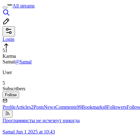
All streams
Login
51
Karma
Samal
@Samal
User
5
Subscribers
Follow
Profile
Articles
2
Posts
News
Comments
99
Bookmarks
8
Followers
Follo
Программисты не исчезнут никогда
Samal
Jun 1 2025 at 10:43