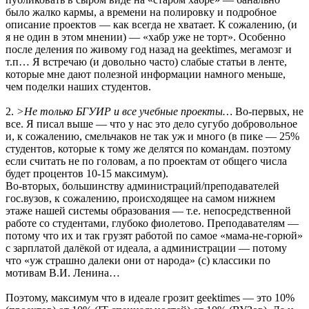
было жалко кармы, а времени на полировку и подробное
описание проектов — как всегда не хватает. К сожалению, (и
я не один в этом мнении) — «хабр уже не торт». Особенно
после деления по живому год назад на geektimes, мегамозг и
т.п… Я встречаю (и довольно часто) слабые статьи в ленте,
которые мне дают полезной информации намного меньше,
чем поделки наших студентов.
2.
>Не только БГУИР и все учебные проекты…
Во-первых, не
все. Я писал выше — что у нас это дело сугубо добровольное
и, к сожалению, смельчаков не так уж и много (в пике — 25%
студентов, которые к тому же делятся по командам. поэтому
если считать не по головам, а по проектам от общего числа
будет процентов 10-15 максимум).
Во-вторых, большинству администраций/преподавателей
гос.вузов, к сожалению, происходящее на самом нижнем
этаже нашей системы образования — т.е. непосредственной
работе со студентами, глубоко фиолетово. Преподавателям —
потому что их и так грузят работой по самое «мама-не-горюй»
с зарплатой далёкой от идеала, а администрации — потому
что «уж страшно далеки они от народа» (с) классики по
мотивам В.И. Ленина…
Поэтому, максимум что в идеале грозит geektimes — это 10%