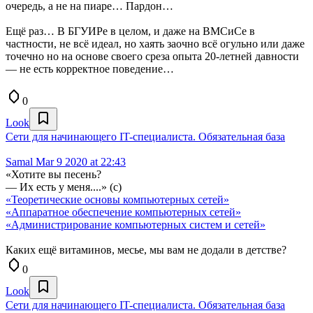
очередь, а не на пиаре… Пардон…
Ещё раз… В БГУИРе в целом, и даже на ВМСиСе в
частности, не всё идеал, но хаять заочно всё огульно или даже
точечно но на основе своего среза опыта 20-летней давности
— не есть корректное поведение…
0
Look
Сети для начинающего IT-специалиста. Обязательная база
Samal
Mar 9 2020 at 22:43
«Хотите вы песень?
— Их есть у меня....» (с)
«Теоретические основы компьютерных сетей»
«Аппаратное обеспечение компьютерных сетей»
«Администрирование компьютерных систем и сетей»
Каких ещё витаминов, месье, мы вам не додали в детстве?
0
Look
Сети для начинающего IT-специалиста. Обязательная база