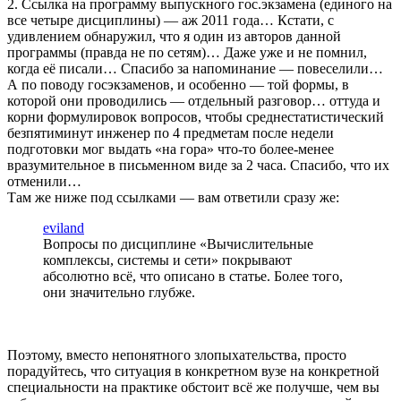
2. Ссылка на программу выпускного гос.экзамена (единого на
все четыре дисциплины) — аж 2011 года… Кстати, с
удивлением обнаружил, что я один из авторов данной
программы (правда не по сетям)… Даже уже и не помнил,
когда её писали… Спасибо за напоминание — повеселили…
А по поводу госэкзаменов, и особенно — той формы, в
которой они проводились — отдельный разговор… оттуда и
корни формулировок вопросов, чтобы среднестатистический
безпятиминут инженер по 4 предметам после недели
подготовки мог выдать «на гора» что-то более-менее
вразумительное в письменном виде за 2 часа. Спасибо, что их
отменили…
Там же ниже под ссылками — вам ответили сразу же:
eviland
Вопросы по дисциплине «Вычислительные
комплексы, системы и сети» покрывают
абсолютно всё, что описано в статье. Более того,
они значительно глубже.
Поэтому, вместо непонятного злопыхательства, просто
порадуйтесь, что ситуация в конкретном вузе на конкретной
специальности на практике обстоит всё же получше, чем вы