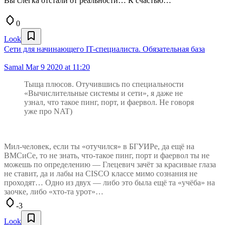
Вы слегка отстали от реальности… К счастью…
0
Look
Сети для начинающего IT-специалиста. Обязательная база
Samal
Mar 9 2020 at 11:20
Тыща плюсов. Отучившись по специальности
«Вычислительные системы и сети», я даже не
узнал, что такое пинг, порт, и фаервол. Не говоря
уже про NAT)
Мил-человек, если ты «отучился» в БГУИРе, да ещё на
ВМСиСе, то не знать, что-такое пинг, порт и фаервол ты не
можешь по определению — Глецевич зачёт за красивые глаза
не ставит, да и лабы на CISCO классе мимо сознания не
проходят… Одно из двух — либо это была ещё та «учёба» на
заочке, либо «хто-та урот»…
-3
Look