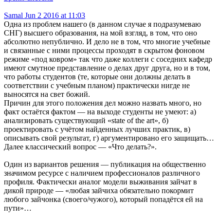
Samal
Jun 2 2016 at 11:03
Одна из проблем нашего (в данном случае я подразумеваю
СНГ) высшего образования, на мой взгляд, в том, что оно
абсолютно непублично. И дело не в том, что многие учебные
и связанные с ними процессы проходят в скрытом фоновом
режиме «под ковром» так что даже коллеги с соседних кафедр
имеют смутное представление о делах друг друга, но и в том,
что работы студентов (те, которые они должны делать в
соответствии с учебным планом) практически нигде не
выносятся на свет божий.
Причин для этого положения дел можно назвать много, но
факт остаётся фактом — на выходе студенты не умеют: а)
анализировать существующий «state of the art», б)
проектировать с учётом найденных лучших практик, в)
описывать свой результат, г) аргументировано его защищать…
Далее классический вопрос — «Что делать?».
Один из вариантов решения — публикация на общественно
значимом ресурсе с наличием профессионалов различного
профиля. Фактически аналог модели выживания зайчат в
дикой природе — «любая зайчиха обязательно покормит
любого зайчонка (своего/чужого), который попадётся ей на
пути»…