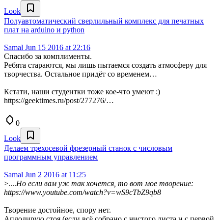
Look
Полуавтоматический сверлильный комплекс для печатных
плат на arduino и python
Samal
Jun 15 2016 at 22:16
Спасибо за комплименты.
Ребята стараются, мы лишь пытаемся создать атмосферу для
творчества. Остальное придёт со временем…
Кстати, наши студентки тоже кое-что умеют :)
https://geektimes.ru/post/277276/…
0
Look
Делаем трехосевой фрезерный станок с числовым
программным управлением
Samal
Jun 2 2016 at 11:25
>....
Но если вам уж так хочется, то вот мое творение:
https://www.youtube.com/watch?v=wS9cTbZ9qb8
Творение достойное, спору нет.
Аплодирую стоя (если всё собрано с чистого листа и с первой