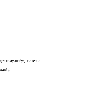
дет кому-нибудь полезно.
некий
f
: