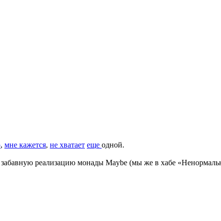
о
,
мне
кажется
,
не
хватает
еще
одной.
дну забавную реализацию монады Maybe (мы же в хабе «Ненормал