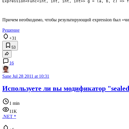
Причем необходимо, чтобы результирующий expression был «чис
Решение
+31
53
16
Sane
Jul 28 2011 at 10:31
Используете ли вы модификатор "seale
1 min
11K
.NET
*