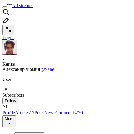
All streams
Login
71
Karma
Александр Фомин
@Sane
User
28
Subscribers
Follow
Profile
Articles
15
Posts
News
Comments
276
More