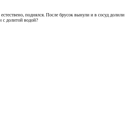
 естествено, поднялся. После брусок вынули и в сосуд долили
и с долитой водой?