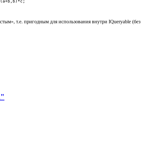
тым», т.е. пригодным для использования внутри IQueryable (бе
d"