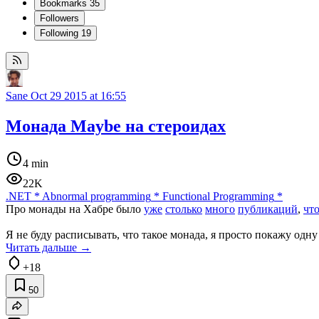
Bookmarks
35
Followers
Following
19
Sane
Oct 29 2015 at 16:55
Монада Maybe на стероидах
4 min
22K
.NET
*
Abnormal programming
*
Functional Programming
*
Про монады на Хабре было
уже
столько
много
публикаций
,
чт
Я не буду расписывать, что такое монада, я просто покажу о
Читать дальше →
+18
50