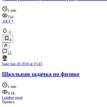
1 min
734
.NET
*
-3
0
11
Sane
Jun 28 2010 at 15:43
Школьная задачка по физике
1 min
9.1K
Lumber room
Привет,