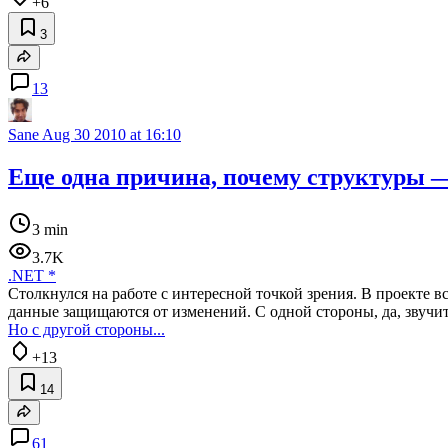
+6
3
13
Sane
Aug 30 2010 at 16:10
Еще одна причина, почему структуры —
3 min
3.7K
.NET
*
Столкнулся на работе с интересной точкой зрения. В проекте все
данные защищаются от изменений. С одной стороны, да, звучит
Но с другой стороны...
+13
14
61