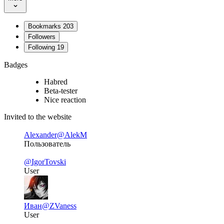
Bookmarks
203
Followers
Following
19
Badges
Habred
Beta-tester
Nice reaction
Invited to the website
Alexander
@AlekM
Пользователь
@IgorTovski
User
Иван
@ZVaness
User