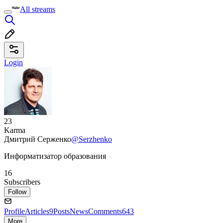
All streams
Login
23
Karma
Дмитрий Серженко
@Serzhenko
Информатизатор образования
16
Subscribers
Follow
Profile
Articles
9
Posts
News
Comments
643
More