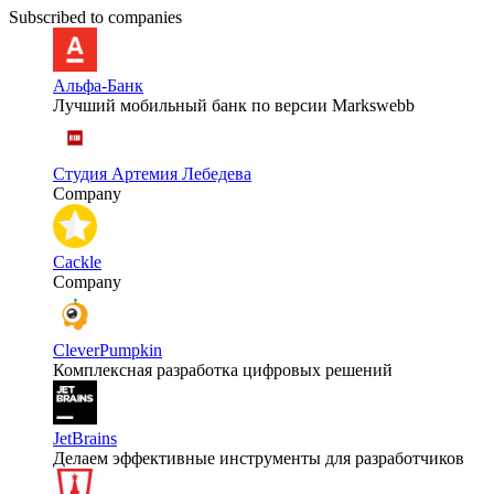
Subscribed to companies
Альфа-Банк
Лучший мобильный банк по версии Markswebb
Студия Артемия Лебедева
Company
Cackle
Company
CleverPumpkin
Комплексная разработка цифровых решений
JetBrains
Делаем эффективные инструменты для разработчиков