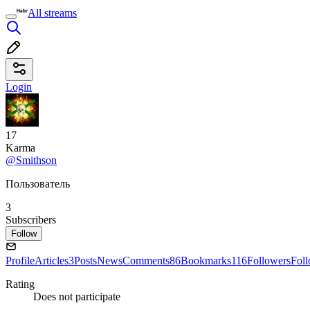
All streams
Login
17
Karma
@Smithson
Пользователь
3
Subscribers
Follow
Profile
Articles
3
Posts
News
Comments
86
Bookmarks
116
Followers
Fol
Rating
Does not participate