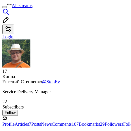
All streams
Login
17
Karma
Евгений Степченко
@StepEv
Service Delivery Manager
22
Subscribers
Follow
Profile
Articles
7
Posts
News
Comments
107
Bookmarks
29
Followers
Fol