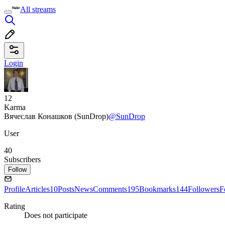
All streams
Login
12
Karma
Вячеслав Конашков (SunDrop)
@SunDrop
User
40
Subscribers
Follow
Profile
Articles
10
Posts
News
Comments
195
Bookmarks
144
Followers
F
Rating
Does not participate