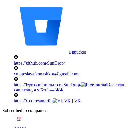
Bitbucket
https://github.com/SunDrop/
xmpp:slava.konashkov@gmail.com
https://leprosorium.ru/users/SunDrop/
Все люди
как люди, а я Бог! — ЖЖ
https://x.com/sundr0p
VK | VK
Subscribed to companies