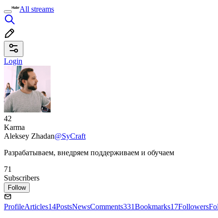
All streams
Login
42
Karma
Aleksey Zhadan
@SyCraft
Разрабатываем, внедряем поддерживаем и обучаем
71
Subscribers
Follow
Profile
Articles
14
Posts
News
Comments
331
Bookmarks
17
Followers
Fo