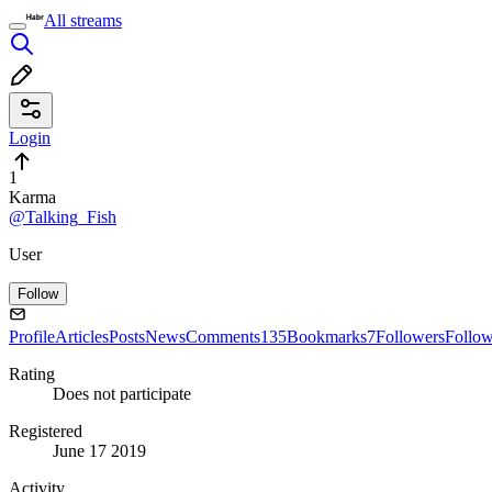
All streams
Login
1
Karma
@Talking_Fish
User
Follow
Profile
Articles
Posts
News
Comments
135
Bookmarks
7
Followers
Follo
Rating
Does not participate
Registered
June 17 2019
Activity