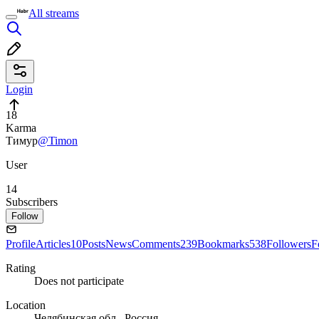
All streams
Login
18
Karma
Тимур
@Timon
User
14
Subscribers
Follow
Profile
Articles
10
Posts
News
Comments
239
Bookmarks
538
Followers
F
Rating
Does not participate
Location
Челябинская обл., Россия