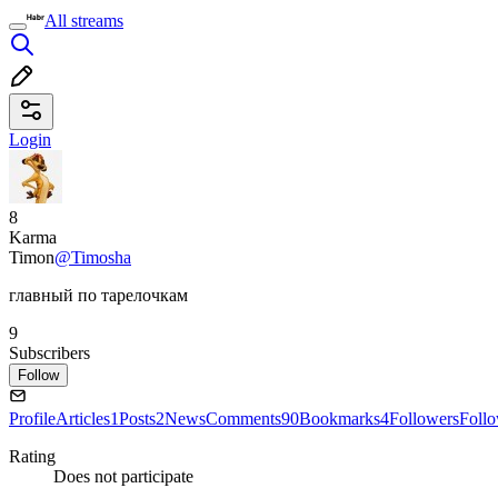
All streams
Login
8
Karma
Timon
@Timosha
главный по тарелочкам
9
Subscribers
Follow
Profile
Articles
1
Posts
2
News
Comments
90
Bookmarks
4
Followers
Foll
Rating
Does not participate