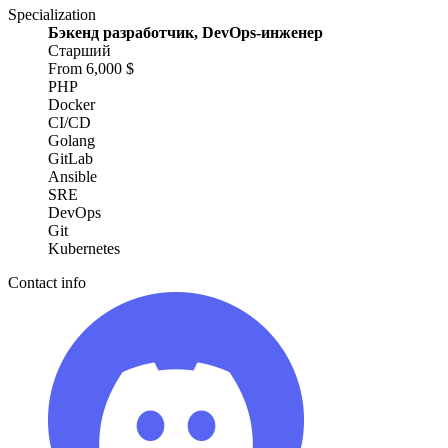
Specialization
Бэкенд разработчик, DevOps-инженер
Старший
From 6,000 $
PHP
Docker
CI/CD
Golang
GitLab
Ansible
SRE
DevOps
Git
Kubernetes
Contact info