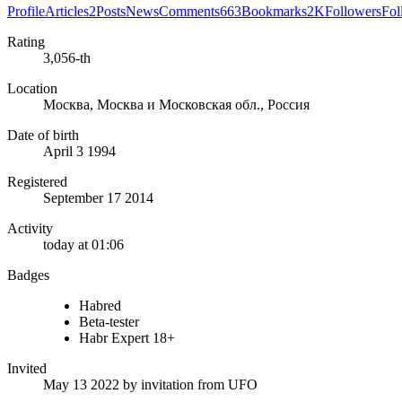
Profile
Articles
2
Posts
News
Comments
663
Bookmarks
2K
Followers
Fol
Rating
3,056-th
Location
Москва, Москва и Московская обл., Россия
Date of birth
April 3 1994
Registered
September 17 2014
Activity
today at 01:06
Badges
Habred
Beta-tester
Habr Expert 18+
Invited
May 13 2022
by invitation from
UFO