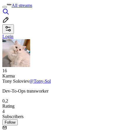
All streams
Login
16
Karma
Tony Soloviev
@Tony-Sol
Dev-To-Ops transworker
0,2
Rating
4
Subscribers
Follow