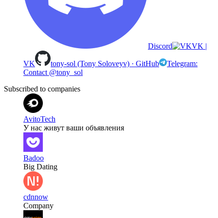
Discord
VK |
VK
tony-sol (Tony Soloveyv) · GitHub
Telegram:
Contact @tony_sol
Subscribed to companies
AvitoTech
У нас живут ваши объявления
Badoo
Big Dating
cdnnow
Company