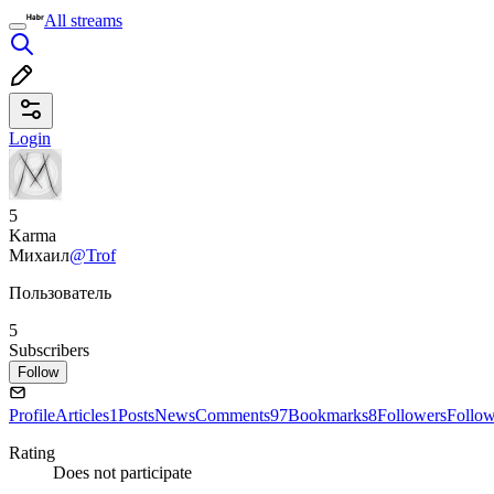
All streams
Login
5
Karma
Михаил
@Trof
Пользователь
5
Subscribers
Follow
Profile
Articles
1
Posts
News
Comments
97
Bookmarks
8
Followers
Follo
Rating
Does not participate