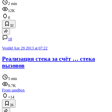
2 min
12K
0
32
18
Vestild
Apr 29 2013 at 07:22
Реализация стека за счёт … стека
вызовов
5 min
9.7K
From sandbox
+14
26