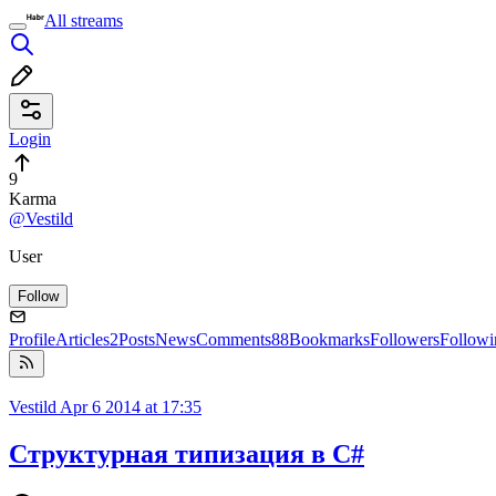
All streams
Login
9
Karma
@Vestild
User
Follow
Profile
Articles
2
Posts
News
Comments
88
Bookmarks
Followers
Followi
Vestild
Apr 6 2014 at 17:35
Структурная типизация в C#