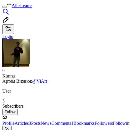
All streams
Login
9
Karma
Артём Визнюк
@ViArt
User
3
Subscribers
Follow
Profile
Articles
3
Posts
News
Comments
1
Bookmarks
Followers
Followin