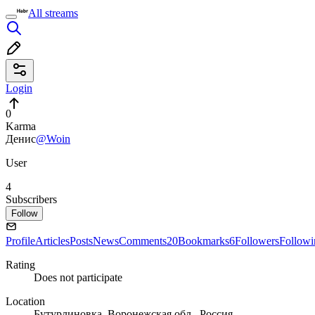
All streams
Login
0
Karma
Денис
@Woin
User
4
Subscribers
Follow
Profile
Articles
Posts
News
Comments
20
Bookmarks
6
Followers
Followi
Rating
Does not participate
Location
Бутурлиновка, Воронежская обл., Россия