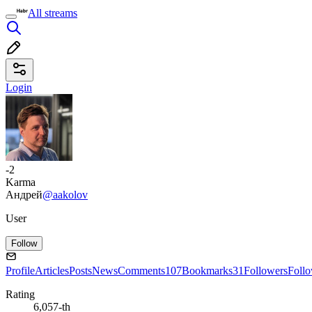
All streams
Login
-2
Karma
Андрей
@aakolov
User
Follow
Profile
Articles
Posts
News
Comments
107
Bookmarks
31
Followers
Foll
Rating
6,057-th