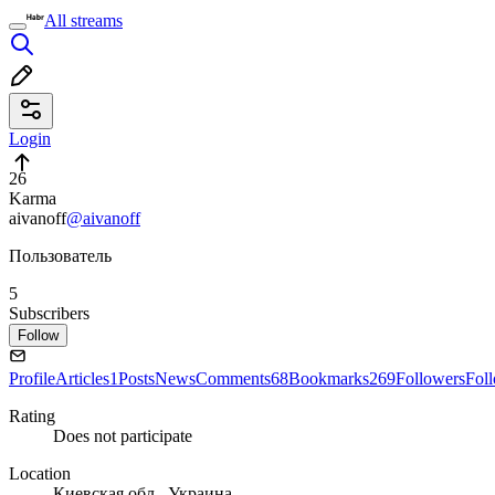
All streams
Login
26
Karma
aivanoff
@aivanoff
Пользователь
5
Subscribers
Follow
Profile
Articles
1
Posts
News
Comments
68
Bookmarks
269
Followers
Fol
Rating
Does not participate
Location
Киевская обл., Украина