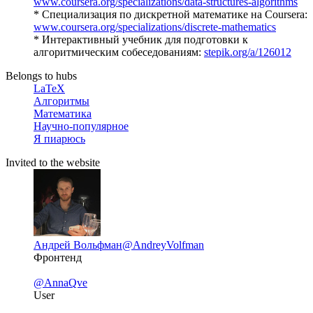
www.coursera.org/specializations/data-structures-algorithms
* Специализация по дискретной математике на Coursera:
www.coursera.org/specializations/discrete-mathematics
* Интерактивный учебник для подготовки к
алгоритмическим собеседованиям:
stepik.org/a/126012
Belongs to hubs
LaTeX
Алгоритмы
Математика
Научно-популярное
Я пиарюсь
Invited to the website
Андрей Вольфман
@AndreyVolfman
Фронтенд
@AnnaQve
User