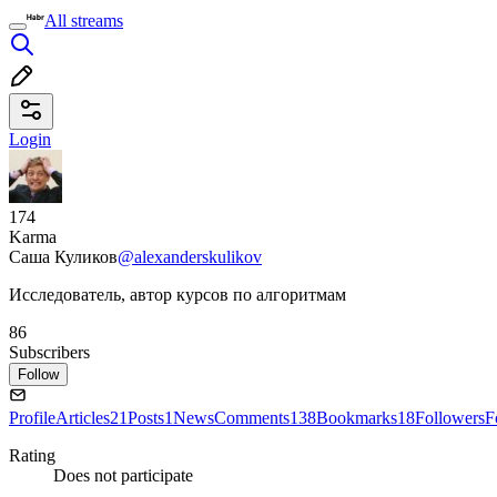
All streams
Login
174
Karma
Саша Куликов
@alexanderskulikov
Исследователь, автор курсов по алгоритмам
86
Subscribers
Follow
Profile
Articles
21
Posts
1
News
Comments
138
Bookmarks
18
Followers
F
Rating
Does not participate