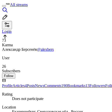
All streams
Login
73
Karma
Александр Берсенёв
@alexbers
User
26
Subscribers
Follow
Profile
Articles
4
Posts
News
Comments
190
Bookmarks
13
Followers
Fol
Rating
Does not participate
Location
Екатеринбург, Свердловская обл., Россия