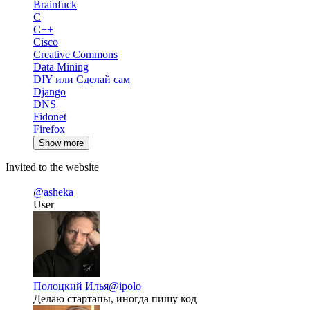
Brainfuck
C
C++
Cisco
Creative Commons
Data Mining
DIY или Сделай сам
Django
DNS
Fidonet
Firefox
Show more
Invited to the website
@asheka
User
Полоцкий Илья
@ipolo
Делаю стартапы, иногда пишу код