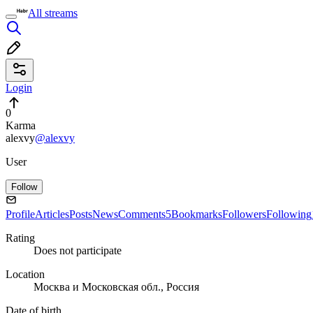
All streams
Login
0
Karma
alexvy
@alexvy
User
Follow
Profile
Articles
Posts
News
Comments
5
Bookmarks
Followers
Following
Rating
Does not participate
Location
Москва и Московская обл., Россия
Date of birth