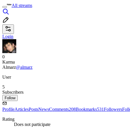
All streams
Login
0
Karma
Almarz
@almarz
User
5
Subscribers
Follow
Profile
Articles
Posts
News
Comments
208
Bookmarks
531
Followers
Fol
Rating
Does not participate