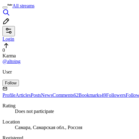
All streams
Login
0
Karma
@altoing
User
Follow
Profile
Articles
Posts
News
Comments
62
Bookmarks
49
Followers
Follo
Rating
Does not participate
Location
Самара, Самарская обл., Россия
Registered