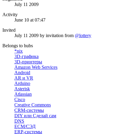
July 11 2009
Activity
June 10 at 07:47
Invited
July 11 2009
by invitation from
@lottery
Belongs to hubs
*nix
3D-графика
3D-принтеры
Amazon Web Services
Android
AR и VR
Arduino
Asterisk
Atlassian
Cisco
Creative Commons
CRM-системы
DIY или Сделай сам
DNS
ECM/СЭД
ERP-системы