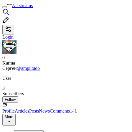
All streams
Login
0
Karma
Сергей
@amplitudo
User
3
Subscribers
Follow
Profile
Articles
Posts
News
Comments
141
More