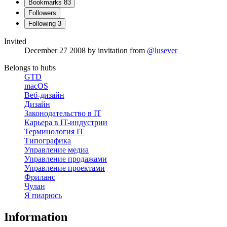
Bookmarks
83
Followers
Following
3
Invited
December 27 2008
by invitation from
@lusever
Belongs to hubs
GTD
macOS
Веб-дизайн
Дизайн
Законодательство в IT
Карьера в IT-индустрии
Терминология IT
Типографика
Управление медиа
Управление продажами
Управление проектами
Фриланс
Чулан
Я пиарюсь
Information