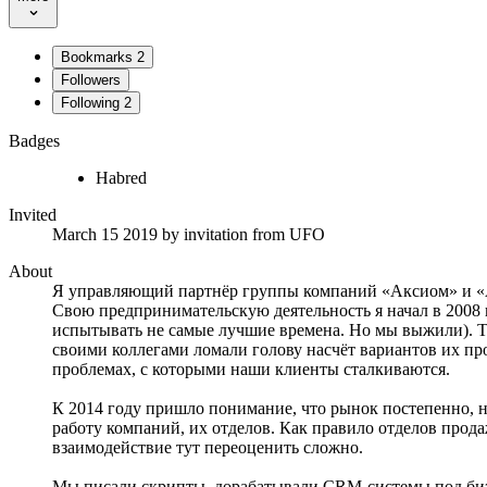
Bookmarks
2
Followers
Following
2
Badges
Habred
Invited
March 15 2019
by invitation from
UFO
About
Я управляющий партнёр группы компаний «Аксиом» и «
Свою предпринимательскую деятельность я начал в 2008
испытывать не самые лучшие времена. Но мы выжили). Т
своими коллегами ломали голову насчёт вариантов их пр
проблемах, с которыми наши клиенты сталкиваются.
К 2014 году пришло понимание, что рынок постепенно, н
работу компаний, их отделов. Как правило отделов прод
взаимодействие тут переоценить сложно.
Мы писали скрипты, дорабатывали CRM-системы под бизне