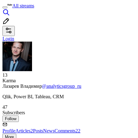
All streams
Login
13
Karma
Лазарев Владимир
@analyticsgroup_ru
Qlik, Power BI, Tableau, CRM
47
Subscribers
Follow
Profile
Articles
2
Posts
News
Comments
22
More