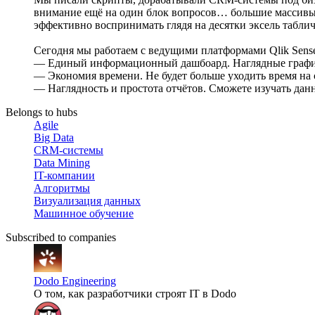
внимание ещё на один блок вопросов… большие массивы 
эффективно воспринимать глядя на десятки эксель табли
Сегодня мы работаем с ведущими платформами Qlik Sense
— Единый информационный дашбоард. Наглядные графики
— Экономия времени. Не будет больше уходить время на с
— Наглядность и простота отчётов. Сможете изучать дан
Belongs to hubs
Agile
Big Data
CRM-системы
Data Mining
IT-компании
Алгоритмы
Визуализация данных
Машинное обучение
Subscribed to companies
Dodo Engineering
О том, как разработчики строят IT в Dodo