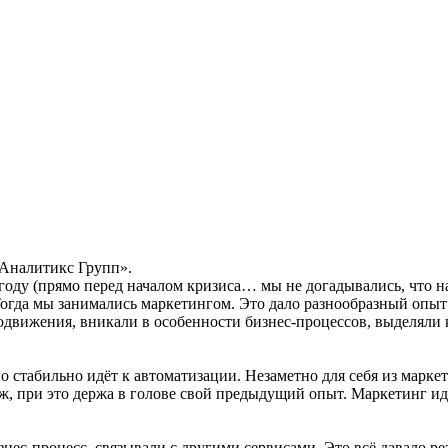
Аналитикс Групп».
 году (прямо перед началом кризиса… мы не догадывались, что
огда мы занимались маркетингом. Это дало разнообразный опыт 
одвижения, вникали в особенности бизнес-процессов, выделяли 
о стабильно идёт к автоматизации. Незаметно для себя из марк
аж, при это держа в голове свой предыдущий опыт. Маркетинг ид
с-процесс, связывали с другими сервисами. Это всё давало ре