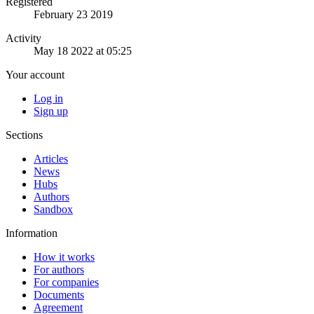
Registered
February 23 2019
Activity
May 18 2022 at 05:25
Your account
Log in
Sign up
Sections
Articles
News
Hubs
Authors
Sandbox
Information
How it works
For authors
For companies
Documents
Agreement