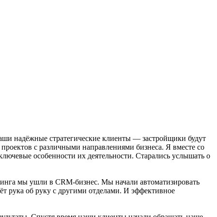
 наши надёжные стратегические клиенты — застройщики будут
проектов с различными направлениями бизнеса. Я вместе со
ключевые особенности их деятельности. Старались услышать о
етинга мы ушли в CRM-бизнес. Мы начали автоматизировать
ёт рука об руку с другими отделами. И эффективное
зультаты. Спустя время наши клиенты начали обращать наше