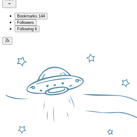
Bookmarks
144
Followers
Following
6