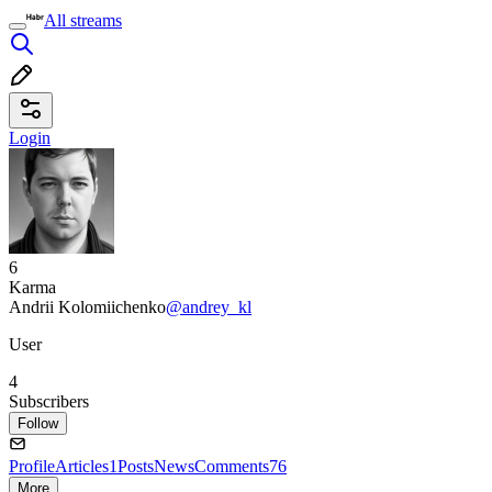
All streams
Login
6
Karma
Andrii Kolomiichenko
@andrey_kl
User
4
Subscribers
Follow
Profile
Articles
1
Posts
News
Comments
76
More