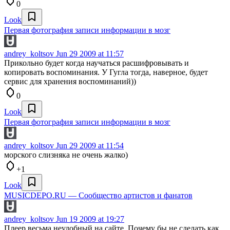
0
Look
Первая фотография записи информации в мозг
andrey_koltsov
Jun 29 2009 at 11:57
Прикольно будет когда научаться расшифровывать и
копировать воспоминания. У Гугла тогда, наверное, будет
сервис для хранения воспоминаний))
0
Look
Первая фотография записи информации в мозг
andrey_koltsov
Jun 29 2009 at 11:54
морского слизняка не очень жалко)
+1
Look
MUSICDEPO.RU — Сообщество артистов и фанатов
andrey_koltsov
Jun 19 2009 at 19:27
Плеер весьма неудобный на сайте. Почему бы не сделать как,