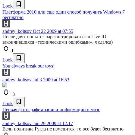
Look
Платформа 2010 или еще один способ получить Windows 7
бесплатно
andrey_koltsov
Oct 22 2009 at 07:55
После двух попыток зарегистрироваться в Live ID,
закончившихся «техническими ошибками», я сдался)
-1
Look
You always break our toys!
andrey_koltsov
Jul 3 2009 at 16:53
+8
Look
Первая фотография записи информации в мозг
andrey_koltsov
Jun 29 2009 at 12:17
Если политика Гугла не изменится, то все будет бесплатно