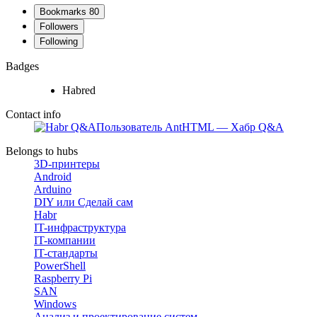
Bookmarks
80
Followers
Following
Badges
Habred
Contact info
Пользователь AntHTML — Хабр Q&A
Belongs to hubs
3D-принтеры
Android
Arduino
DIY или Сделай сам
Habr
IT-инфраструктура
IT-компании
IT-стандарты
PowerShell
Raspberry Pi
SAN
Windows
Анализ и проектирование систем