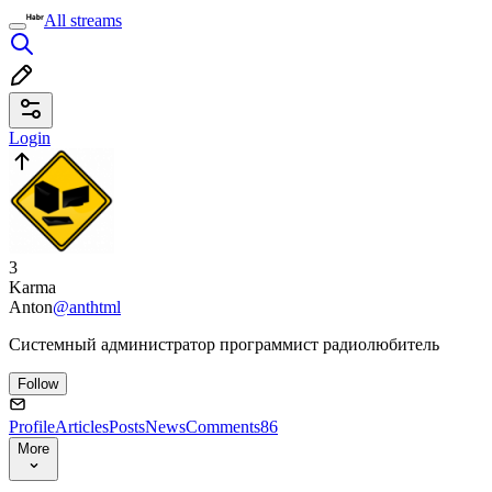
All streams
Login
3
Karma
Anton
@anthtml
Системный администратор программист радиолюбитель
Follow
Profile
Articles
Posts
News
Comments
86
More