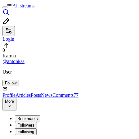
All streams
Login
0
Karma
@antonksa
User
Follow
Profile
Articles
Posts
News
Comments
77
More
Bookmarks
Followers
Following