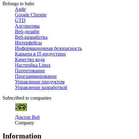
Belongs to hubs
Agile
Google Chrome
GTD
Алгоритмы
Веб-дизайн
Веб-разработка
Интерфейсы
Информационная безопасность
Карьера в IT-индустрии
Качество кода
Настройка Linux
Патентование
Программирование
Управление продуктом
Управление разработкой
Subscribed to companies
Доктор Веб
Company
Information