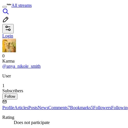
All streams
Login
0
Karma
@anya_nikole_smith
User
1
Subscribers
Follow
Profile
Articles
Posts
News
Comments
7
Bookmarks
5
Followers
Followin
Rating
Does not participate