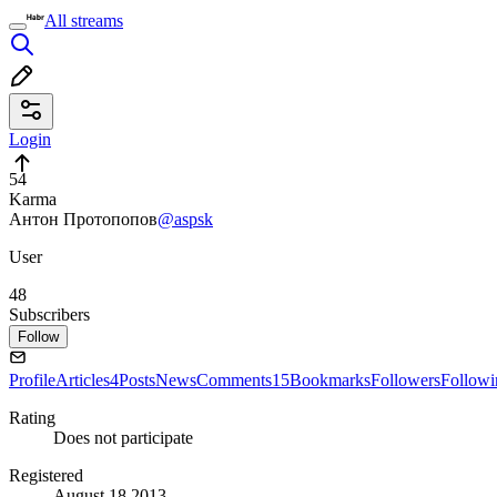
All streams
Login
54
Karma
Антон Протопопов
@aspsk
User
48
Subscribers
Follow
Profile
Articles
4
Posts
News
Comments
15
Bookmarks
Followers
Followi
Rating
Does not participate
Registered
August 18 2013