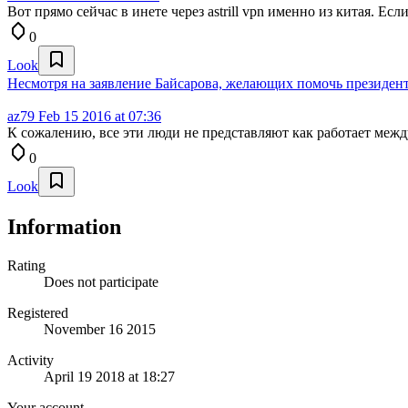
Вот прямо сейчас в инете через astrill vpn именно из китая. Есл
0
Look
Несмотря на заявление Байсарова, желающих помочь президен
az79
Feb 15 2016 at 07:36
К сожалению, все эти люди не представляют как работает межд
0
Look
Information
Rating
Does not participate
Registered
November 16 2015
Activity
April 19 2018 at 18:27
Your account