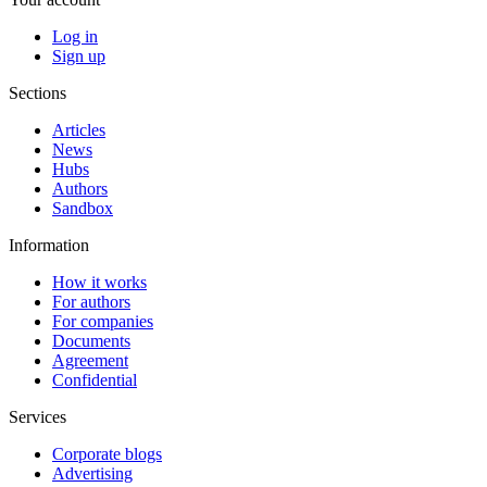
Log in
Sign up
Sections
Articles
News
Hubs
Authors
Sandbox
Information
How it works
For authors
For companies
Documents
Agreement
Confidential
Services
Corporate blogs
Advertising