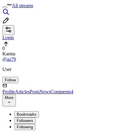
All streams
Login
0
Karma
@az79
User
Follow
Profile
Articles
Posts
News
Comments
4
More
Bookmarks
Followers
Following