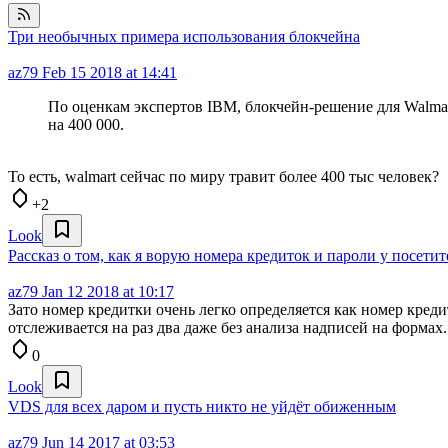
Три необычных примера использования блокчейна
az79
Feb 15 2018 at 14:41
По оценкам экспертов IBM, блокчейн-решение для Walmar
на 400 000.
То есть, walmart сейчас по миру травит более 400 тыс человек?
+2
Look
Рассказ о том, как я ворую номера кредиток и пароли у посети
az79
Jan 12 2018 at 10:17
Зато номер кредитки очень легко определяется как номер креди
отслеживается на раз два даже без анализа надписей на формах.
0
Look
VDS для всех даром и пусть никто не уйдёт обиженным
az79
Jun 14 2017 at 03:53