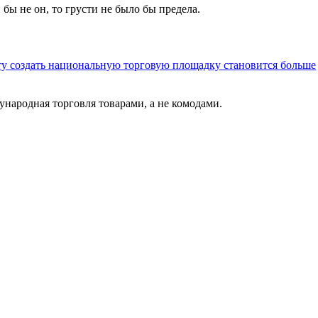
и бы не он, то грусти не было бы предела.
ту создать национальную торговую площадку становится больше
ународная торговля товарами, а не комодами.