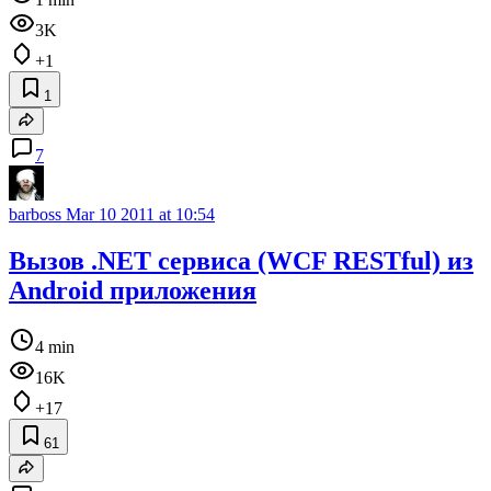
3K
+1
1
7
barboss
Mar 10 2011 at 10:54
Вызов .NET сервиса (WCF RESTful) из
Android приложения
4 min
16K
+17
61