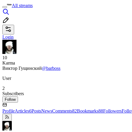
All streams
Login
10
Karma
Виктор Гущинский
@barboss
User
2
Subscribers
Follow
Profile
Articles
6
Posts
News
Comments
82
Bookmarks
88
Followers
Foll