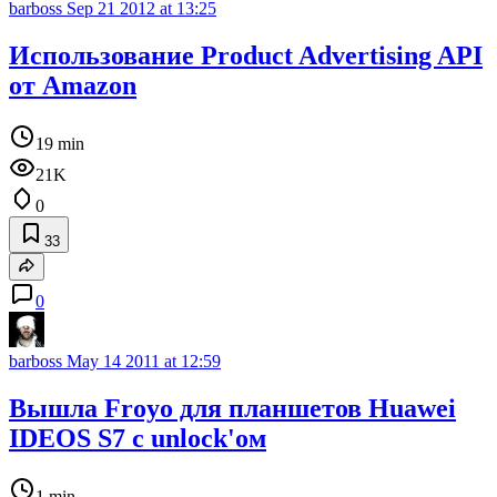
barboss
Sep 21 2012 at 13:25
Использование Product Advertising API
от Amazon
19 min
21K
0
33
0
barboss
May 14 2011 at 12:59
Вышла Froyo для планшетов Huawei
IDEOS S7 с unlock'oм
1 min