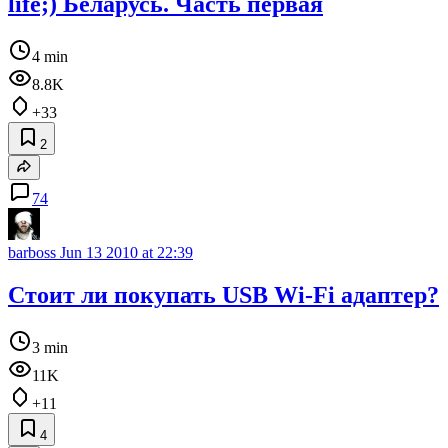
life;) Беларусь. Часть первая
4 min
8.8K
+33
2
74
barboss
Jun 13 2010 at 22:39
Стоит ли покупать USB Wi-Fi адаптер?
3 min
11K
+11
4