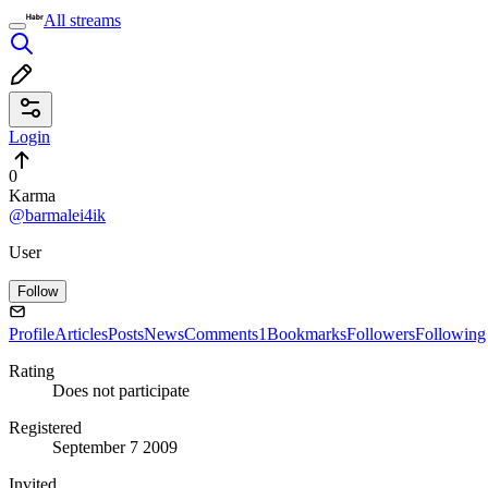
All streams
Login
0
Karma
@barmalei4ik
User
Follow
Profile
Articles
Posts
News
Comments
1
Bookmarks
Followers
Following
Rating
Does not participate
Registered
September 7 2009
Invited