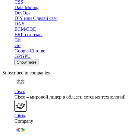
CSS
Data Mining
DevOps
DIY или Сделай сам
DNS
ECM/СЭД
ERP-системы
Git
Go
Google Chrome
GPGPU
Show more
Subscribed to companies
Cisco
Cisco – мировой лидер в области сетевых технологий
Citrix
Company