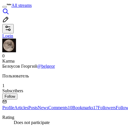
All streams
Login
0
Karma
Белоусов Георгий
@belgeor
Пользователь
1
Subscribers
Follow
Profile
Articles
Posts
News
Comments
10
Bookmarks
17
Followers
Follo
Rating
Does not participate