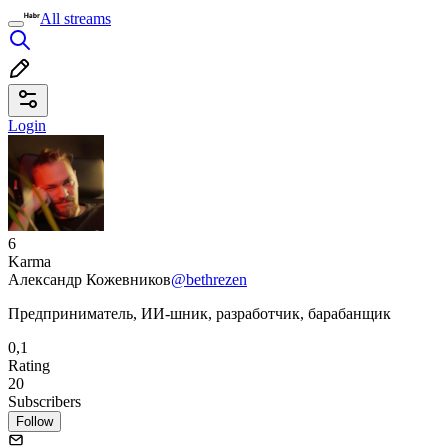
All streams
Login
6
Karma
Александр Кожевников
@bethrezen
Предприниматель, ИИ-шник, разработчик, барабанщик
0,1
Rating
20
Subscribers
Follow