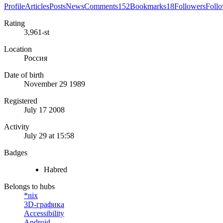
Profile
Articles
Posts
News
Comments
152
Bookmarks
18
Followers
Foll
Rating
3,961-st
Location
Россия
Date of birth
November 29 1989
Registered
July 17 2008
Activity
July 29 at 15:58
Badges
Habred
Belongs to hubs
*nix
3D-графика
Accessibility
Android