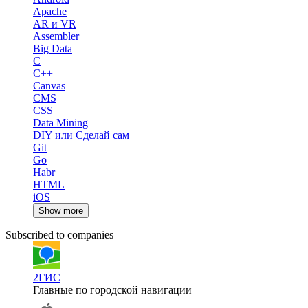
Apache
AR и VR
Assembler
Big Data
C
C++
Canvas
CMS
CSS
Data Mining
DIY или Сделай сам
Git
Go
Habr
HTML
iOS
Show more
Subscribed to companies
2ГИС
Главные по городской навигации