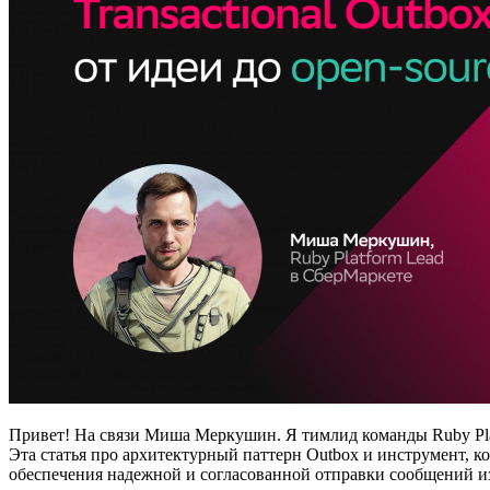
Привет! На связи Миша Меркушин. Я тимлид команды Ruby Plat
Эта статья про архитектурный паттерн Outbox и инструмент, 
обеспечения надежной и согласованной отправки сообщений из