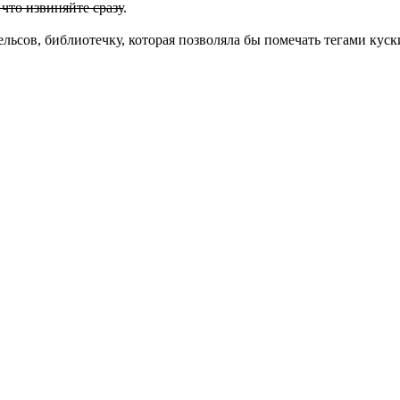
 что извиняйте сразу
.
льсов, библиотечку, которая позволяла бы помечать тегами куск