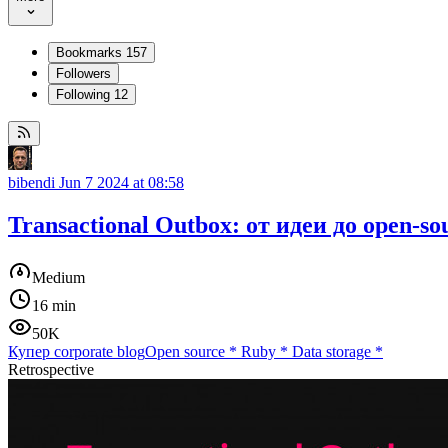
Bookmarks
157
Followers
Following
12
bibendi
Jun 7 2024 at 08:58
Transactional Outbox: от идеи до open-so
Medium
16 min
50K
Купер corporate blog
Open source
*
Ruby
*
Data storage
*
Retrospective