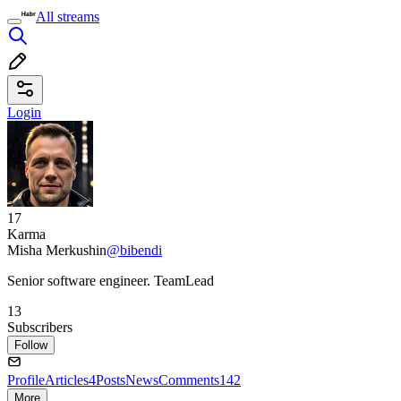
All streams
Login
17
Karma
Misha Merkushin
@bibendi
Senior software engineer. TeamLead
13
Subscribers
Follow
Profile
Articles
4
Posts
News
Comments
142
More