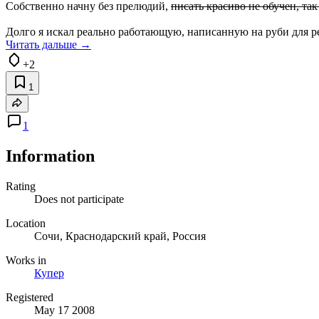
Собственно начну без прелюдий,
писать красиво не обучен, так
Долго я искал реально работающую, написанную на руби для ре
Читать дальше →
+2
1
1
Information
Rating
Does not participate
Location
Сочи, Краснодарский край, Россия
Works in
Купер
Registered
May 17 2008