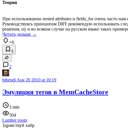
Теория
При использовании nested attributes и fields_for очень часто н
Руководствуясь принципом DRY рекомендую использовать следу
решения, ну и во всяком случае на русском языке таких примеро
Читать дальше →
+6
5
2
bibendi
Aug 20 2010 at 10:19
Эмуляция тегов в MemCacheStore
3 min
504
Lumber room
Здравствуй хабр.