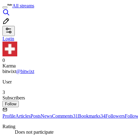
All streams
Login
0
Karma
bitwixt
@bitwixt
User
3
Subscribers
Follow
Profile
Articles
Posts
News
Comments
31
Bookmarks
34
Followers
Follo
Rating
Does not participate