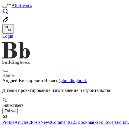
All streams
Login
-11
Karma
Андрей Викторович Иевлев
@buildingbook
Дизайн проектирование изготовление и строительство
71
Subscribers
Follow
Profile
Articles
2
Posts
News
Comments
123
Bookmarks
Followers
Follo