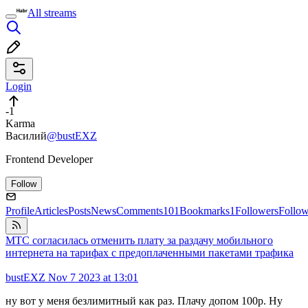
All streams
Login
-1
Karma
Василий
@bustEXZ
Frontend Developer
Follow
Profile
Articles
Posts
News
Comments
101
Bookmarks
1
Followers
Follo
МТС согласилась отменить плату за раздачу мобильного
интернета на тарифах с предоплаченными пакетами трафика
bustEXZ
Nov 7 2023 at 13:01
ну вот у меня безлимитный как раз. Плачу допом 100р. Ну