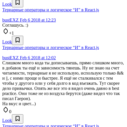
Look
Тернарные операторы и логическое “И” в React.js
bustEXZ
Feb 6 2018 at 12:23
Соглашусь. :)
+1
Look
Тернарные операторы и логическое “И” в React.js
bustEXZ
Feb 6 2018 at 12:02
Слишком много кода ты дописываешь, прямо слишком много,
в добавок ты ещё и зависимость тянешь. Ну не знаю на счет
читаемости, тернарные я не использую, использую только &&
и ||, с ними проще и быстрее. Я ещё не сталкивался с тем
чтобы у другого или у себя долго в код въезжать. Тут скорее
дело привычки. Опять же все это я видел очень давно в best
practice. Они тоже не из воздуха берутся (даже видел что так
писал Гаерон).
На вкус и цвет...)
0
Look
Тернарные операторы и логическое “И” в React.js