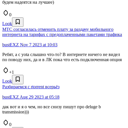
будем надеятся на лучшее)
0
Look
МТС согласилась отменить плату за раздачу мобильного
интернета на тарифах с предоплаченными пакетами трафика
bustEXZ
Nov 7 2023 at 10:03
Ребят, а с yota слышно что-то? В интернете ничего не видел
по поводу них, да и в ЛК пока что есть подключенная опция
+1
Look
Разбираемся с rtorrent всерьёз
bustEXZ
Aug 29 2023 at 05:18
дак вот и я о чем, но все снизу пишут про deluge b
transmission)))
0