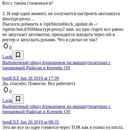
Кто с таким сталкивался?
2. И ещё один момент, не получается настроить автозапуск
dnscrypt-proxy…
Пытался добавить в /opt/bin/unblock_update.sh ->
/opt/etc/init.d/S09dnscrypt-proxy2 start, но при старте все равно
не запускает автоматом, приходится заходить через ssh в
роутер и запускать руками. Что я сделал не так?
0
Look
Выборочный обход блокировок на маршрутизаторах с
прошивкой Padavan и Keenetic OS
bustEXZ
Jun 28 2019 at 17:39
Да, спасибо. Помогло. Все работает)
0
Look
Выборочный обход блокировок на маршрутизаторах с
прошивкой Padavan и Keenetic OS
bustEXZ
Jun 26 2019 at 08:35
Это же все по идее гоняется через TOR как я понял из поста.