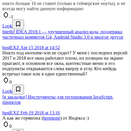
никто больше 16 не ставит (только в геймерские ноуты), и не
всегда могу найти данную информацию
-1
Look
IntelliJ IDEA 2018.1 — улучшенный анализ кода, поддержка
частичных коммитов Git, Android Studio 3.0 и многое другое
bustEXZ
Apr 15 2018 at 14:52
Никто под awesome-wm не сидит? У меня с последних версий
2017 и 2018 все окна работают плохо, их позиции на экране
прыгают, в основном все окна, контекстные меню и его
подпункты открываются слева вверху в углу. Кто нибудь
встречал такое или я один единственный?
0
Look
[в закладки] Инструменты для тестирования JavaScript-
проектов
bustEXZ
Feb 19 2018 at 13:16
А как же гермиона (
hermione
) от Яндекса :)
0