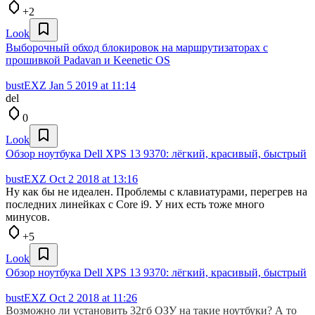
+2
Look
Выборочный обход блокировок на маршрутизаторах с
прошивкой Padavan и Keenetic OS
bustEXZ
Jan 5 2019 at 11:14
del
0
Look
Обзор ноутбука Dell XPS 13 9370: лёгкий, красивый, быстрый
bustEXZ
Oct 2 2018 at 13:16
Ну как бы не идеален. Проблемы с клавиатурами, перегрев на
последних линейках с Core i9. У них есть тоже много
минусов.
+5
Look
Обзор ноутбука Dell XPS 13 9370: лёгкий, красивый, быстрый
bustEXZ
Oct 2 2018 at 11:26
Возможно ли установить 32гб ОЗУ на такие ноутбуки? А то