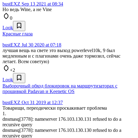
bustEXZ
Sep 13 2021 at 08:34
Но ведь Wine, а не Vine
0
Look
Красные глаза
bustEXZ
Jul 30 2020 at 07:18
лучшая вещь на свете это выход powerlevel10k, 9 был
медленным и с плагинами очень даже тормозил, сейчас
летает. Всем советую)
+2
Look
Выборочный обход блокировок на маршрутизаторах с
прошивкой Padavan и Keenetic OS
bustEXZ
Oct 31 2019 at 12:37
Товарищи, переодически проскакивает проблема
1.
dnsmasq[3778]: nameserver 176.103.130.131 refused to do a
recursive query
dnsmasq[3778]: nameserver 176.103.130.130 refused to do a
recursive query