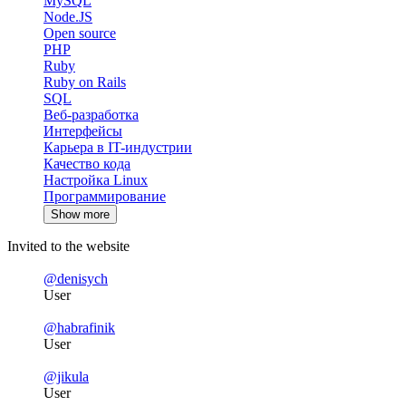
MySQL
Node.JS
Open source
PHP
Ruby
Ruby on Rails
SQL
Веб-разработка
Интерфейсы
Карьера в IT-индустрии
Качество кода
Настройка Linux
Программирование
Show more
Invited to the website
@denisych
User
@habrafinik
User
@jikula
User