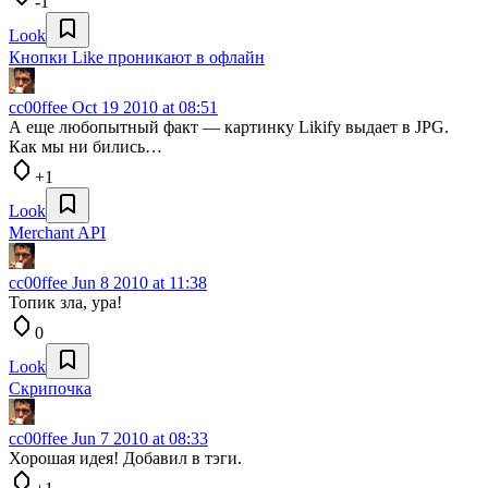
-1
Look
Кнопки Like проникают в офлайн
cc00ffee
Oct 19 2010 at 08:51
А еще любопытный факт — картинку Likify выдает в JPG.
Как мы ни бились…
+1
Look
Merchant API
cc00ffee
Jun 8 2010 at 11:38
Топик зла, ура!
0
Look
Скрипочка
cc00ffee
Jun 7 2010 at 08:33
Хорошая идея! Добавил в тэги.