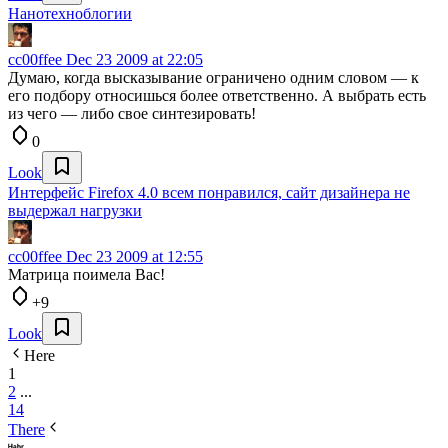
Нанотехноблогии
cc00ffee
Dec 23 2009 at 22:05
Думаю, когда высказывание ограничено одним словом — к
его подбору относишься более ответственно. А выбрать есть
из чего — либо свое синтезировать!
0
Look
Интерфейс Firefox 4.0 всем понравился, сайт дизайнера не
выдержал нагрузки
cc00ffee
Dec 23 2009 at 12:55
Матрица поимела Вас!
+9
Look
Here
1
2
...
14
There