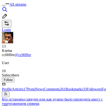
All streams
Login
13
Karma
cc00ffee
@cc00ffee
User
10
Subscribers
Follow
Profile
Articles
17
Posts
News
Comments
261
Bookmarks
33
Followers
Fo
Кто остановил шредер или как нужно было проходить квест с
уничтожением сервера