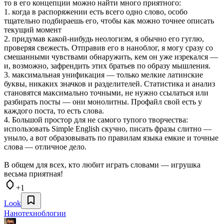
то в его концепции можно найти много приятного:
1. когда в распоряжении есть всего одно слово, особо
тщательно подбираешь его, чтобы как можно точнее описать
текущий момент
2. придумав какой-нибудь неологизм, я обычно его гуглю,
проверяя свежесть. Отправив его в наноблог, я могу сразу со
смешанными чувствами обнаружить, кем он уже изрекался —
и, возможно, зафрендить этих братьев по образу мышления.
3. максимальная унификация — только мелкие латинские
буквы, никаких значков и разделителей. Статистика и анализ
становятся максимально точными, не нужно ссылаться или
разбирать посты — они монолитны. Профайл свой есть у
каждого поста, то есть слова.
4. Большой простор для не самого тупого творчества:
использовать Simple English скучно, писать фразы слитно —
уныло, а вот образовывать по правилам языка емкие и точные
слова — отличное дело.
В общем для всех, кто любит играть словами — игрушка
весьма приятная!
+1
Look
Нанотехноблогии