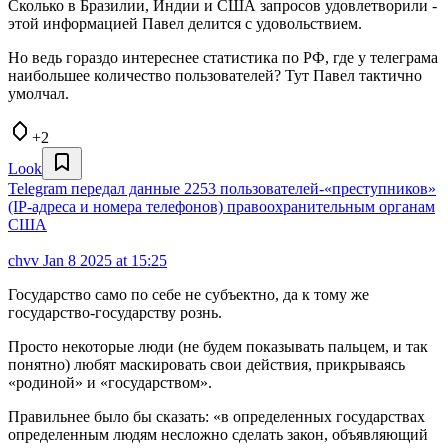
Сколько в Бразилии, Индии и США запросов удовлетворили -
этой информацией Павел делится с удовольствием.
Но ведь гораздо интереснее статистика по РФ, где у телеграма
наибольшее количество пользователей? Тут Павел тактично
умолчал.
+2
Look
Telegram передал данные 2253 пользователей‑«преступников»
(IP-адреса и номера телефонов) правоохранительным органам
США
chvv
Jan 8 2025 at 15:25
Государство само по себе не субъектно, да к тому же
государство-государству рознь.
Просто некоторые люди (не будем показывать пальцем, и так
понятно) любят маскировать свои действия, прикрываясь
«родиной» и «государством».
Правильнее было бы сказать: «в определенных государствах
определенным людям несложно сделать закон, объявляющий