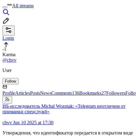
All streams
Login
-1
Karma
@chvv
User
Follow
Profile
Articles
Posts
News
Comments
136
Bookmarks
27
Followers
Foll
ИБ-исследователь Michal Wozniak: «Telegram неотличим от
приманки спецслужб»
chvv
Jun 10 2025 at 17:30
Утверждения, что идентификатор передается в открытом виде