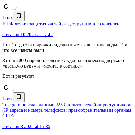
+37
Look
В РФ хотят «защитить детей от деструктивного контента»
chvv
Jan 10 2025 at 17:42
Нет. Тогда эти выродки сидели ниже травы, тише воды. Так
что все шансы были.
Зато в 2000 народонаселение с удовольствием поддержало
«крепкую руку» и «мочить в сортире»
Вот и результат
+2
Look
Telegram передал данные 2253 пользователей‑«преступников»
(IP-адреса и номера телефонов) правоохранительным органам
США
chvv
Jan 8 2025 at 15:35