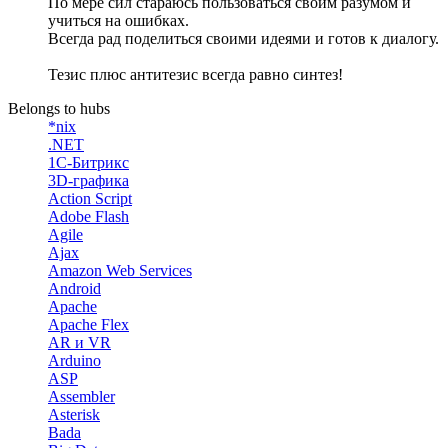
По мере сил стараюсь пользоваться своим разумом и
учиться на ошибках.
Всегда рад поделиться своими идеями и готов к диалогу.
Тезис плюс антитезис всегда равно синтез!
Belongs to hubs
*nix
.NET
1С-Битрикс
3D-графика
Action Script
Adobe Flash
Agile
Ajax
Amazon Web Services
Android
Apache
Apache Flex
AR и VR
Arduino
ASP
Assembler
Asterisk
Bada