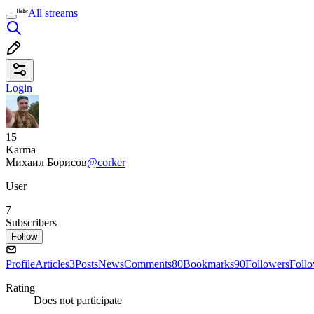
All streams
Login
15
Karma
Михаил Борисов
@corker
User
7
Subscribers
Follow
Profile
Articles
3
Posts
News
Comments
80
Bookmarks
90
Followers
Foll
Rating
Does not participate